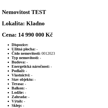
Nemovitost TEST
Lokalita: Kladno
Cena: 14 990 000 Kč
Dispozice:
Užitná plocha:
-
Číslo nemovitosti:
0012023
Typ nemovitosti:
-
Budova:
-
Energetická náročnost:
-
Podlaží:
-
Vlastnictví:
-
Stav objektu:
-
Terasa:
-
Balkon:
-
Lodžie:
-
Zahrada:
-
Výtah:
-
Sklep:
-