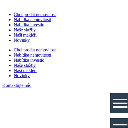
Přeskočit
na
Chci prodat nemovitost
obsah
Nabídka nemovitosti
Nabídka investic
Naše služby
Naši makléři
Novinky
Chci prodat nemovitost
Nabídka nemovitosti
Nabídka investic
Naše služby
Naši makléři
Novinky
Kontaktujte nás