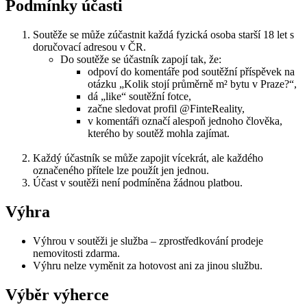
Podmínky účasti
Soutěže se může zúčastnit každá fyzická osoba starší 18 let s
doručovací adresou v ČR.
Do soutěže se účastník zapojí tak, že:
odpoví do komentáře pod soutěžní příspěvek na
otázku „Kolik stojí průměrně m² bytu v Praze?“,
dá „like“ soutěžní fotce,
začne sledovat profil @FinteReality,
v komentáři označí alespoň jednoho člověka,
kterého by soutěž mohla zajímat.
Každý účastník se může zapojit vícekrát, ale každého
označeného přítele lze použít jen jednou.
Účast v soutěži není podmíněna žádnou platbou.
Výhra
Výhrou v soutěži je služba – zprostředkování prodeje
nemovitosti zdarma.
Výhru nelze vyměnit za hotovost ani za jinou službu.
Výběr výherce