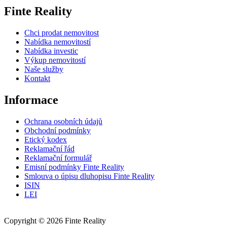
Finte Reality
Chci prodat nemovitost
Nabídka nemovitostí
Nabídka investic
Výkup nemovitostí
Naše služby
Kontakt
Informace
Ochrana osobních údajů
Obchodní podmínky
Etický kodex
Reklamační řád
Reklamační formulář
Emisní podmínky Finte Reality
Smlouva o úpisu dluhopisu Finte Reality
ISIN
LEI
Cookies
Copyright © 2026 Finte Reality